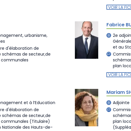
VOIR LA FIC
Fabrice B
ménagement, urbanisme,
2e adjoi
ues
Générales
et au St
re d'élaboration de
de schémas de secteur,de
Commissi
es communales
schémas 
plan loc
VOIR LA FIC
Mariam S
énagement et à l’Education
Adjointe
re d'élaboration de
Commissi
de schémas de secteur,de
schémas 
es communales
(Titulaire)
plan loc
n Nationale des Hauts-de-
(Suppléa