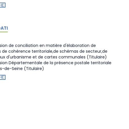
HE
OATI
on de conciliation en matière d'élaboration de
de cohérence territoriale,de schémas de secteur,de
aux d'urbanisme et de cartes communales
(Titulaire)
on Départementale de la présence postale territoriale
ts-de-Seine
(Titulaire)
HE