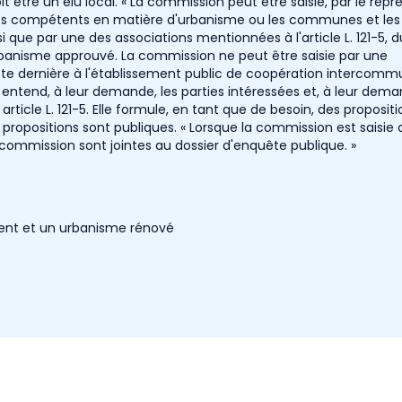
oit être un élu local. « La commission peut être saisie, par le rep
lics compétents en matière d'urbanisme ou les communes et les
i que par une des associations mentionnées à l'article L. 121-5, d
anisme approuvé. La commission ne peut être saisie par une
te dernière à l'établissement public de coopération intercomm
ntend, à leur demande, les parties intéressées et, à leur dema
cle L. 121-5. Elle formule, en tant que de besoin, des propositi
propositions sont publiques. « Lorsque la commission est saisie 
commission sont jointes au dossier d'enquête publique. »
ment et un urbanisme rénové