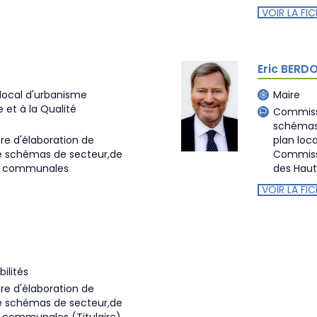
VOIR LA FIC
Eric BERD
 local d'urbanisme
Maire
 et à la Qualité
Commissi
schémas 
re d'élaboration de
plan loc
de schémas de secteur,de
Commissi
es communales
des Hau
VOIR LA FIC
ilités
re d'élaboration de
de schémas de secteur,de