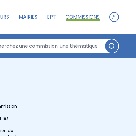
URS
MAIRIES
EPT
COMMISSIONS
ommission
x
 les
s
tion de