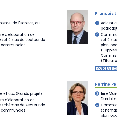
Francois 
nisme, de l'Habitat, du
Adjoint 
patrioti
re d'élaboration de
Commissi
de schémas de secteur,de
schémas 
es communales
plan loc
(Suppléa
Commiss
(Titulair
VOIR LA FIC
Perrine P
me et aux Grands projets
1ère Mai
Durables
re d'élaboration de
de schémas de secteur,de
Commissi
es communales
schémas 
plan loc