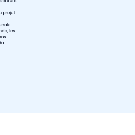
résentant
u projet
unale
nde, les
ons
du