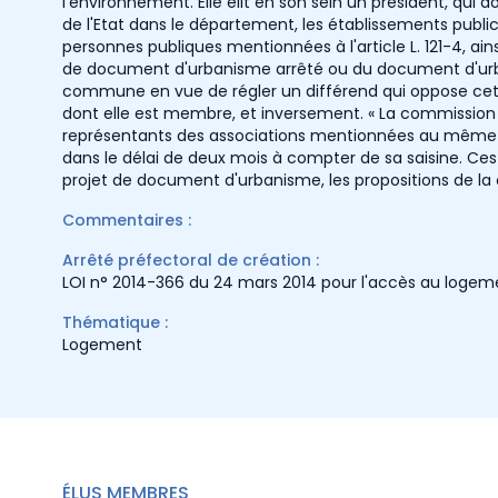
l'environnement. Elle élit en son sein un président, qui d
de l'Etat dans le département, les établissements pub
personnes publiques mentionnées à l'article L. 121-4, ains
de document d'urbanisme arrêté ou du document d'urb
commune en vue de régler un différend qui oppose cet
dont elle est membre, et inversement. « La commission e
représentants des associations mentionnées au même arti
dans le délai de deux mois à compter de sa saisine. Ces 
projet de document d'urbanisme, les propositions de la 
Commentaires :
Arrêté préfectoral de création :
LOI n° 2014-366 du 24 mars 2014 pour l'accès au loge
Thématique :
Logement
ÉLUS MEMBRES