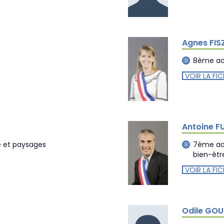
Agnes FIS
8ème adj
VOIR LA FIC
Antoine F
e et paysages
7ème adj
bien-être
VOIR LA FIC
Odile GO