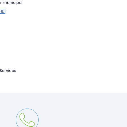
er municipal
HE
 Services