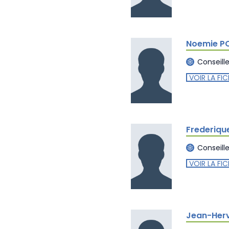
Noemie P
Conseill
VOIR LA FIC
Frederiqu
Conseill
VOIR LA FIC
Jean-Herv