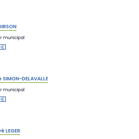
OIRSON
er municipal
HE
e SIMON-DELAVALLE
er municipal
HE
é LEGER