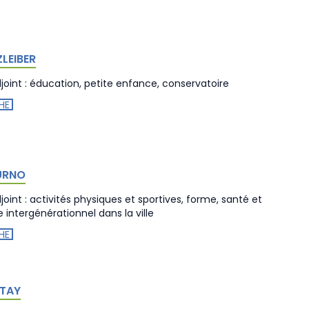
ZLEIBER
oint : éducation, petite enfance, conservatoire
HE
URNO
oint : activités physiques et sportives, forme, santé et
 intergénérationnel dans la ville
HE
UTAY