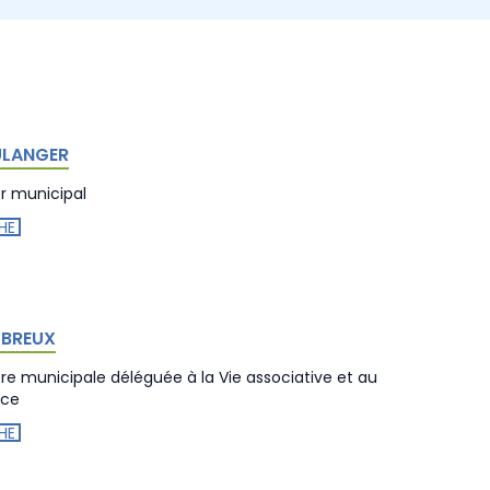
ULANGER
er municipal
HE
 BREUX
ère municipale déléguée à la Vie associative et au
ce
HE