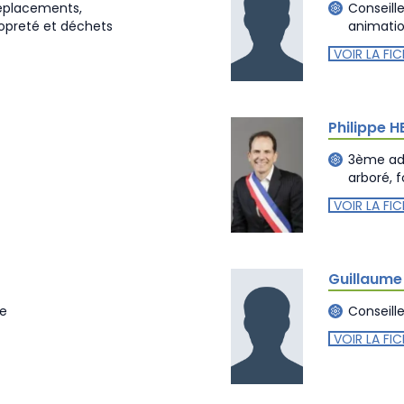
 déplacements,
Conseill
opreté et déchets
animation
VOIR LA FIC
Philippe 
3ème adj
arboré, 
VOIR LA FIC
Guillaum
me
Conseill
VOIR LA FIC