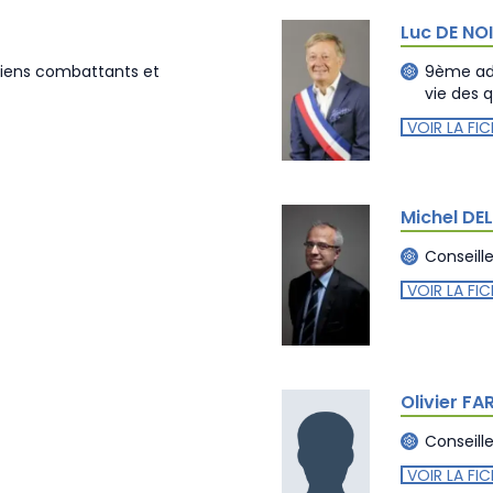
Luc DE N
ciens combattants et
9ème adj
vie des q
VOIR LA FIC
Michel DEL
Conseill
VOIR LA FIC
Olivier FA
Conseill
VOIR LA FIC