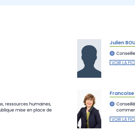
Julien BO
Conseill
VOIR LA FIC
Francoise
x, ressources humaines,
Conseill
publique mise en place de
commer
VOIR LA FIC