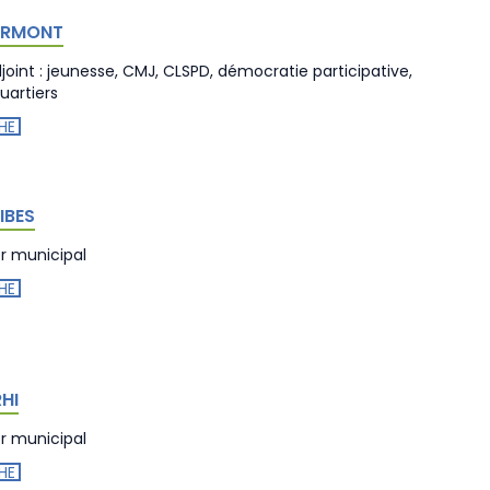
OIRMONT
oint : jeunesse, CMJ, CLSPD, démocratie participative,
uartiers
HE
IBES
er municipal
HE
RHI
er municipal
HE