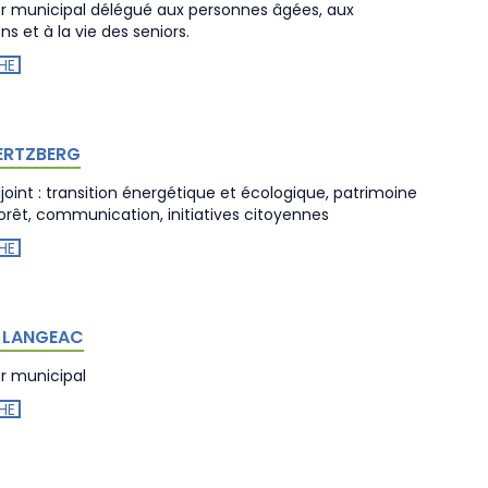
er municipal délégué aux personnes âgées, aux
s et à la vie des seniors.
HE
HERTZBERG
oint : transition énergétique et écologique, patrimoine
forêt, communication, initiatives citoyennes
HE
e LANGEAC
er municipal
HE