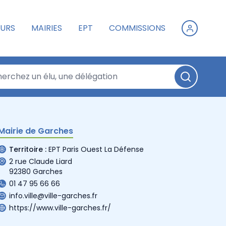
URS
MAIRIES
EPT
COMMISSIONS
Mairie de Garches
Territoire :
EPT Paris Ouest La Défense
2 rue Claude Liard
92380 Garches
01 47 95 66 66
info.ville@ville-garches.fr
https://www.ville-garches.fr/