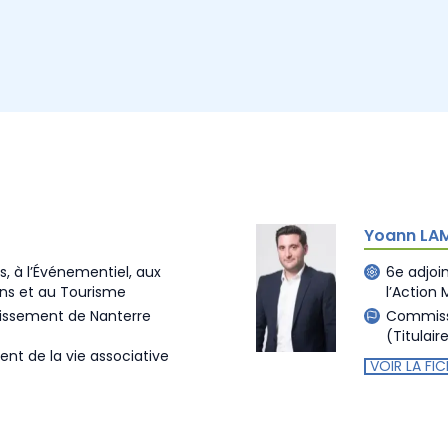
Yoann LA
s, à l’Événementiel, aux
6e adjoin
ions et au Tourisme
l’Action
dissement de Nanterre
Commissi
(Titulair
t de la vie associative
VOIR LA FIC