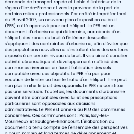
demande de transport rapide et fiable à l'intérieur de la
région d'Ile-de-France et vers la province de la part de
certains milieux professionnels. Par arrêté interpréfectoral
du 18 avril 2007, un nouveau plan d'exposition au bruit
(PEB) a été approuvé pour cet héliport. Le PEB est un
document d'urbanisme qui détermine, aux abords d'un
héliport, des zones de bruit à l'intérieur desquelles
s'appliquent des contraintes d'urbanisme, afin d'éviter que
des populations nouvelles ne s'installent dans des secteurs
exposés à un certain niveau de bruit. Il vise ainsi à concilier
activité aéronautique et développement maîtrisé des
communes riveraines en fixant l'utilisation des sols
compatible avec ces objectifs. Le PEB n'a pas pour
vocation de limiter ou fixer le trafic d'un héliport. Il ne peut
non plus limiter le bruit des appareils. Le PEB ne constitue
pas une servitude. Toutefois, les documents d'urbanisme
doivent être compatibles avec lui et ses prescriptions
particulières sont opposables aux décisions
administratives. Le PEB est annexé au PLU des communes
concernées. Ces communes sont : Paris, Issy-les-
Moulineaux et Boulogne-Billancourt. L'élaboration du
document a tenu compte de l'ensemble des perspectives
à court, moyen et long termes de développement et